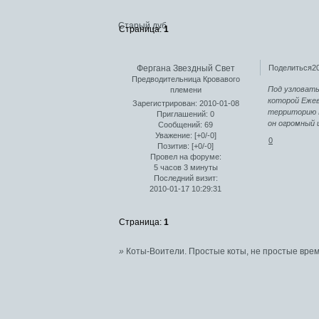
Старый дуб
Страница:
1
Фергана Звездный Свет
Поделиться
2
Предводительница Кровавого
Под узловаты
племени
которой Ежев
Зарегистрирован
: 2010-01-08
территорию 
Приглашений:
0
он огромный 
Сообщений:
69
Уважение:
[+0/-0]
0
Позитив:
[+0/-0]
Провел на форуме:
5 часов 3 минуты
Последний визит:
2010-01-17 10:29:31
Страница:
1
»
Коты-Воители. Простые коты, не простые врем