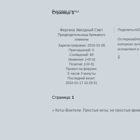
Высокие сосны
Страница:
1
Фергана Звездный Свет
Поделиться
2
Предводительница Кровавого
Остерегайтес
племени
которого луч
Зарегистрирован
: 2010-01-08
оставляет в 
Приглашений:
0
Сообщений:
69
0
Уважение:
[+0/-0]
Позитив:
[+0/-0]
Провел на форуме:
5 часов 3 минуты
Последний визит:
2010-01-17 10:29:31
Страница:
1
»
Коты-Воители. Простые коты, не простые врем