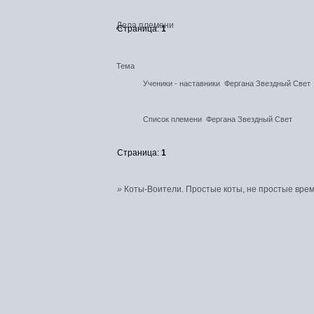
Дела племени
Страница:
1
Тема
Ученики - наставники
Фергана Звездный Свет
Список племени
Фергана Звездный Свет
Страница:
1
»
Коты-Воители. Простые коты, не простые врем