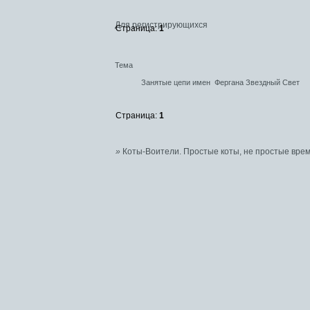
Для регистрирующихся
Страница:
1
Тема
Занятые цепи имен
Фергана Звездный Свет
Страница:
1
»
Коты-Воители. Простые коты, не простые врем